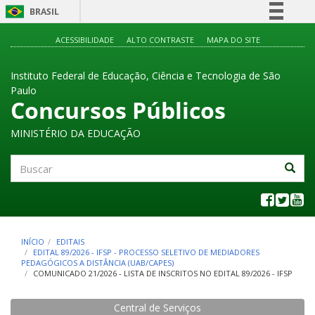
BRASIL
Simplifique!
ACESSIBILIDADE
ALTO CONTRASTE
MAPA DO SITE
Comunica BR
Instituto Federal de Educação, Ciência e Tecnologia de São
Participe
Paulo
Acesso à informação
Concursos Públicos
Legislação
MINISTÉRIO DA EDUCAÇÃO
Canais
Buscar
INÍCIO
EDITAIS
EDITAL 89/2026 - IFSP - PROCESSO SELETIVO DE MEDIADORES
PEDAGÓGICOS A DISTÂNCIA (UAB/CAPES)
COMUNICADO 21/2026 - LISTA DE INSCRITOS NO EDITAL 89/2026 - IFSP
Central de Serviços