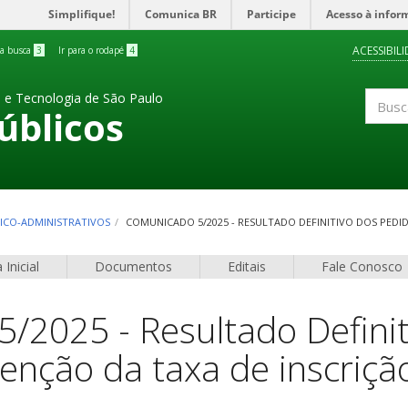
Simplifique!
Comunica BR
Participe
Acesso à infor
ACESSIBIL
 a busca
3
Ir para o rodapé
4
a e Tecnologia de São Paulo
úblicos
Buscar
CNICO-ADMINISTRATIVOS
COMUNICADO 5/2025 - RESULTADO DEFINITIVO DOS PEDID
 Inicial
Documentos
Editais
Fale Conosco
/2025 - Resultado Definit
enção da taxa de inscriçã