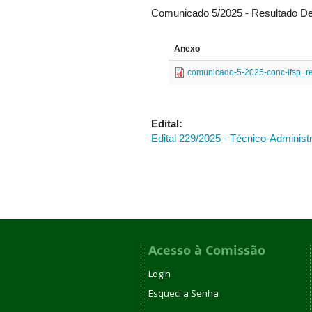
Comunicado 5/2025 - Resultado Defi
Anexo
comunicado-5-2025-conc-ifsp_res
Edital:
Edital 229/2025 - Técnico-Administ
Acesso à Comissão
Login
Esqueci a Senha