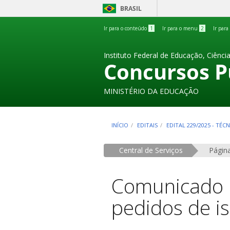
BRASIL
Ir para o conteúdo
1
Ir para o menu
2
Ir para
Instituto Federal de Educação, Ciênci
Concursos P
MINISTÉRIO DA EDUCAÇÃO
INÍCIO
EDITAIS
EDITAL 229/2025 - TÉ
Central de Serviços
Página
Comunicado 5
pedidos de is