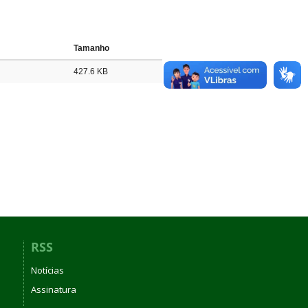
Tamanho
427.6 KB
RSS
Notícias
Assinatura