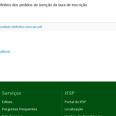
nitivo dos pedidos de isenção da taxa de inscrição
ultado-definitivo-isencao.pdf
rativos
Serviços
IFSP
Editais
Portal do IFSP
Perguntas Frequentes
Localização