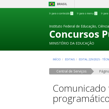
BRASIL
Ir para o conteúdo
1
Ir para o menu
2
Ir para
Instituto Federal de Educação, Ciênci
Concursos P
MINISTÉRIO DA EDUCAÇÃO
INÍCIO
EDITAIS
EDITAL 229/2025 - TÉ
Central de Serviços
Página
Comunicado 9
programátic