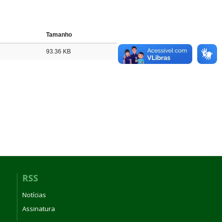
Tamanho
93.36 KB
RSS
Notícias
Assinatura