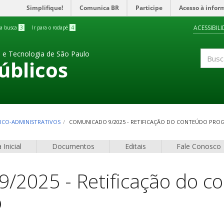
Simplifique!
Comunica BR
Participe
Acesso à infor
ACESSIBIL
 a busca
3
Ir para o rodapé
4
a e Tecnologia de São Paulo
úblicos
Buscar
CNICO-ADMINISTRATIVOS
COMUNICADO 9/2025 - RETIFICAÇÃO DO CONTEÚDO PRO
 Inicial
Documentos
Editais
Fale Conosco
/2025 - Retificação do c
o