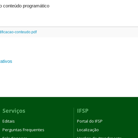
o conteúdo programático
ificacao-conteudo.pdf
rativos
Serviços
IFSP
Editais
Portal do IFSP
Perguntas Frequentes
Localização