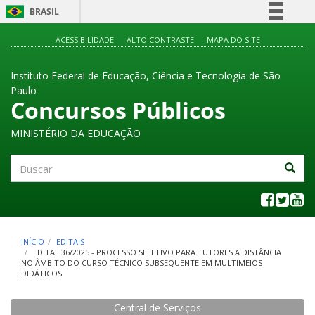
BRASIL
Simplifique!
ACESSIBILIDADE
ALTO CONTRASTE
MAPA DO SITE
Comunica BR
Instituto Federal de Educação, Ciência e Tecnologia de São
Participe
Paulo
Acesso à informação
Concursos Públicos
Legislação
MINISTÉRIO DA EDUCAÇÃO
Canais
Buscar
INÍCIO
EDITAIS
EDITAL 36/2025 - PROCESSO SELETIVO PARA TUTORES A DISTÂNCIA
NO ÂMBITO DO CURSO TÉCNICO SUBSEQUENTE EM MULTIMEIOS
DIDÁTICOS
Central de Serviços