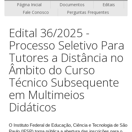
Página Inicial
Documentos
Editais
Fale Conosco
Perguntas Frequentes
Edital 36/2025 -
Processo Seletivo Para
Tutores a Distância no
Âmbito do Curso
Técnico Subsequente
em Multimeios
Didáticos
O Instituto Federal de Educação, Ciência e Tecnologia de São
Paulo (IFSP) torna pública a abertura das inscrições para o