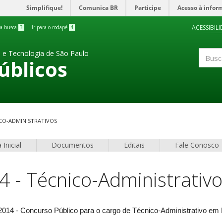
Simplifique!
Comunica BR
Participe
Acesso à infor
ACESSIBIL
 a busca
3
Ir para o rodapé
4
a e Tecnologia de São Paulo
úblicos
Buscar
NICO-ADMINISTRATIVOS
 Inicial
Documentos
Editais
Fale Conosco
4 - Técnico-Administrativ
e 2014 - Concurso Público para o cargo de Técnico-Administrativo e