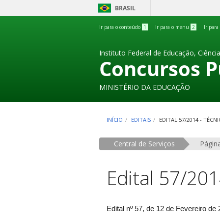
BRASIL
Ir para o conteúdo
1
Ir para o menu
2
Ir para
Instituto Federal de Educação, Ciênci
Concursos P
MINISTÉRIO DA EDUCAÇÃO
INÍCIO
EDITAIS
EDITAL 57/2014 - TÉC
Central de Serviços
Página
Edital 57/201
Edital nº 57, de 12 de Fevereiro d