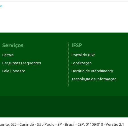
do
Serviços
IFSP
Editais
Portal do IFSP
Perguntas Frequentes
Localização
Fale Conosco
Horário de Atendimento
Tecnologia da Informação
te, 625 - Canindé - São Paulo - SP - Brasil - CEP: 01109-010 - Versão 2.1