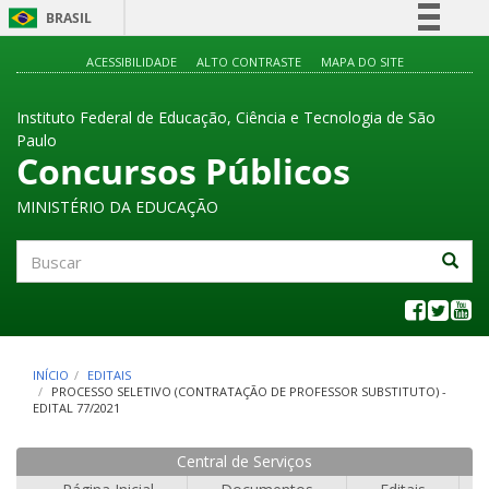
BRASIL
Simplifique!
ACESSIBILIDADE
ALTO CONTRASTE
MAPA DO SITE
Comunica BR
Instituto Federal de Educação, Ciência e Tecnologia de São
Participe
Paulo
Acesso à informação
Concursos Públicos
Legislação
MINISTÉRIO DA EDUCAÇÃO
Canais
Buscar
INÍCIO
EDITAIS
PROCESSO SELETIVO (CONTRATAÇÃO DE PROFESSOR SUBSTITUTO) -
EDITAL 77/2021
Central de Serviços