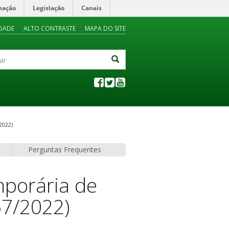
mação
Legislação
Canais
IDADE
ALTO CONTRASTE
MAPA DO SITE
2022)
Perguntas Frequentes
mporária de
67/2022)