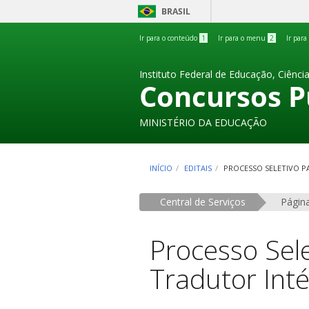
BRASIL
Ir para o conteúdo
1
Ir para o menu
2
Ir para
Instituto Federal de Educação, Ciênci
Concursos P
MINISTÉRIO DA EDUCAÇÃO
INÍCIO
EDITAIS
PROCESSO SELETIVO P
Central de Serviços
Página
Processo Sel
Tradutor Inté