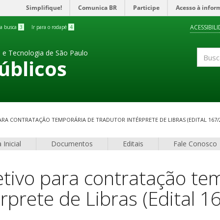
Simplifique!
Comunica BR
Participe
Acesso à infor
ACESSIBIL
 a busca
3
Ir para o rodapé
4
a e Tecnologia de São Paulo
úblicos
Buscar
ARA CONTRATAÇÃO TEMPORÁRIA DE TRADUTOR INTÉRPRETE DE LIBRAS (EDITAL 167/
 Inicial
Documentos
Editais
Fale Conosco
etivo para contratação te
rprete de Libras (Edital 1