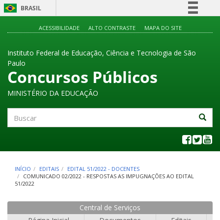
BRASIL
Simplifique!
ACESSIBILIDADE
ALTO CONTRASTE
MAPA DO SITE
Comunica BR
Instituto Federal de Educação, Ciência e Tecnologia de São
Participe
Paulo
Acesso à informação
Concursos Públicos
Legislação
MINISTÉRIO DA EDUCAÇÃO
Canais
Buscar
INÍCIO
EDITAIS
EDITAL 51/2022 - DOCENTES
COMUNICADO 02/2022 - RESPOSTAS AS IMPUGNAÇÕES AO EDITAL
51/2022
Central de Serviços