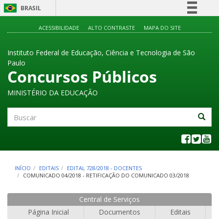
BRASIL
Simplifique!
ACESSIBILIDADE
ALTO CONTRASTE
MAPA DO SITE
Comunica BR
Instituto Federal de Educação, Ciência e Tecnologia de São
Participe
Paulo
Acesso à informação
Concursos Públicos
Legislação
MINISTÉRIO DA EDUCAÇÃO
Canais
Buscar
INÍCIO
EDITAIS
EDITAL 728/2018 - DOCENTES
COMUNICADO 04/2018 - RETIFICAÇÃO DO COMUNICADO 03/2018
Central de Serviços
Página Inicial
Documentos
Editais