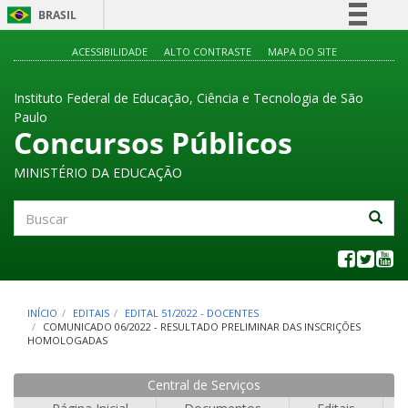
BRASIL
Simplifique!
ACESSIBILIDADE
ALTO CONTRASTE
MAPA DO SITE
Comunica BR
Instituto Federal de Educação, Ciência e Tecnologia de São
Participe
Paulo
Acesso à informação
Concursos Públicos
Legislação
MINISTÉRIO DA EDUCAÇÃO
Canais
Buscar
INÍCIO
EDITAIS
EDITAL 51/2022 - DOCENTES
COMUNICADO 06/2022 - RESULTADO PRELIMINAR DAS INSCRIÇÕES
HOMOLOGADAS
Central de Serviços