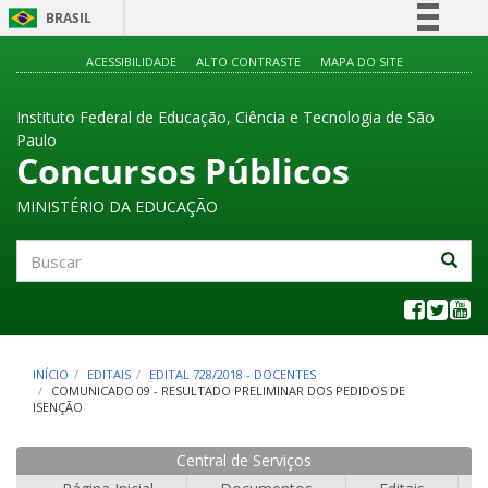
BRASIL
Simplifique!
ACESSIBILIDADE
ALTO CONTRASTE
MAPA DO SITE
Comunica BR
Instituto Federal de Educação, Ciência e Tecnologia de São
Participe
Paulo
Acesso à informação
Concursos Públicos
Legislação
MINISTÉRIO DA EDUCAÇÃO
Canais
Buscar
INÍCIO
EDITAIS
EDITAL 728/2018 - DOCENTES
COMUNICADO 09 - RESULTADO PRELIMINAR DOS PEDIDOS DE
ISENÇÃO
Central de Serviços