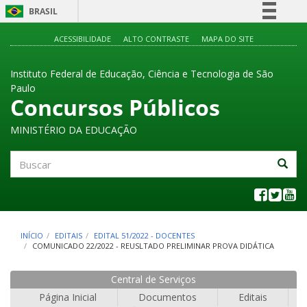
BRASIL
Simplifique!
ACESSIBILIDADE
ALTO CONTRASTE
MAPA DO SITE
Comunica BR
Instituto Federal de Educação, Ciência e Tecnologia de São
Participe
Paulo
Acesso à informação
Concursos Públicos
Legislação
MINISTÉRIO DA EDUCAÇÃO
Canais
Buscar
INÍCIO
EDITAIS
EDITAL 51/2022 - DOCENTES
COMUNICADO 22/2022 - REUSLTADO PRELIMINAR PROVA DIDÁTICA
Central de Serviços
Página Inicial
Documentos
Editais