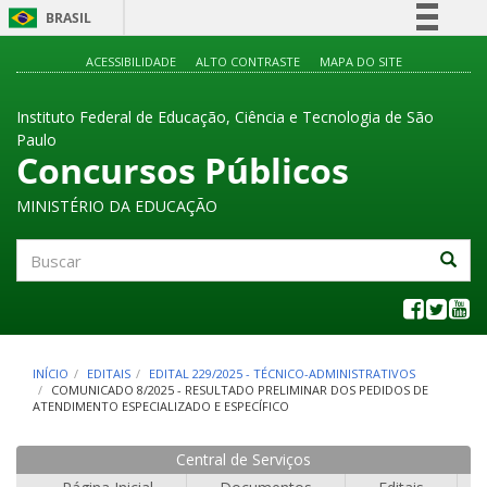
BRASIL
Simplifique!
ACESSIBILIDADE
ALTO CONTRASTE
MAPA DO SITE
Comunica BR
Instituto Federal de Educação, Ciência e Tecnologia de São
Participe
Paulo
Acesso à informação
Concursos Públicos
Legislação
MINISTÉRIO DA EDUCAÇÃO
Canais
Buscar
INÍCIO
EDITAIS
EDITAL 229/2025 - TÉCNICO-ADMINISTRATIVOS
COMUNICADO 8/2025 - RESULTADO PRELIMINAR DOS PEDIDOS DE
ATENDIMENTO ESPECIALIZADO E ESPECÍFICO
Central de Serviços