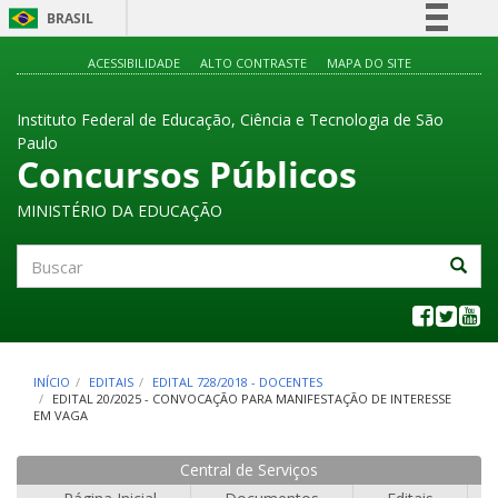
BRASIL
Simplifique!
ACESSIBILIDADE
ALTO CONTRASTE
MAPA DO SITE
Comunica BR
Instituto Federal de Educação, Ciência e Tecnologia de São
Participe
Paulo
Acesso à informação
Concursos Públicos
Legislação
MINISTÉRIO DA EDUCAÇÃO
Canais
Buscar
INÍCIO
EDITAIS
EDITAL 728/2018 - DOCENTES
EDITAL 20/2025 - CONVOCAÇÃO PARA MANIFESTAÇÃO DE INTERESSE
EM VAGA
Central de Serviços