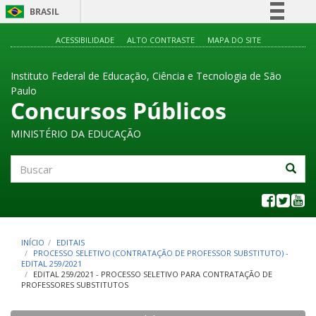
BRASIL
Simplifique!
ACESSIBILIDADE
ALTO CONTRASTE
MAPA DO SITE
Comunica BR
Instituto Federal de Educação, Ciência e Tecnologia de São
Participe
Paulo
Acesso à informação
Concursos Públicos
Legislação
MINISTÉRIO DA EDUCAÇÃO
Canais
Buscar
INÍCIO
EDITAIS
PROCESSO SELETIVO (CONTRATAÇÃO DE PROFESSOR SUBSTITUTO) -
EDITAL 259/2021
EDITAL 259/2021 - PROCESSO SELETIVO PARA CONTRATAÇÃO DE
PROFESSORES SUBSTITUTOS