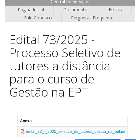
Central de Serviços
Página Inicial
Documentos
Editais
Fale Conosco
Perguntas Frequentes
Edital 73/2025 -
Processo Seletivo de
tutores a distância
para o curso de
Gestão na EPT
Anexo
Tam
edital_73_-_2025_selecao_de_tutores_gestao_na_ept.pdf
106.