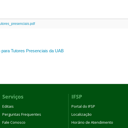
tores_presenciais.pdf
o para Tutores Presenciais da UAB
Serviços
IFSP
Editais
Portal do IFSP
Perguntas Frequentes
Localização
Fale Conosco
Horário de Atendimento