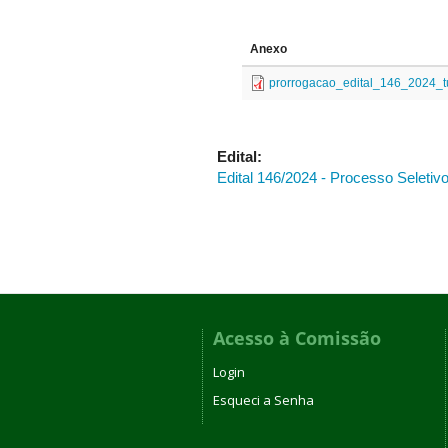
Anexo
prorrogacao_edital_146_2024_tu
Edital:
Edital 146/2024 - Processo Seletiv
Acesso à Comissão
Login
Esqueci a Senha