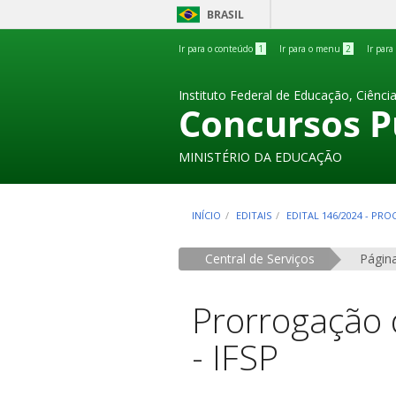
BRASIL
Ir para o conteúdo
1
Ir para o menu
2
Ir para
Instituto Federal de Educação, Ciênci
Concursos P
MINISTÉRIO DA EDUCAÇÃO
INÍCIO
EDITAIS
EDITAL 146/2024 - PR
Central de Serviços
Página
Prorrogação 
- IFSP