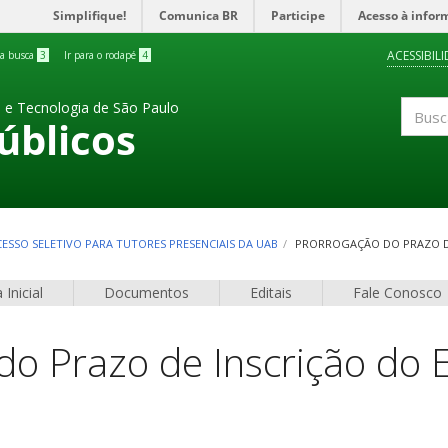
Simplifique!
Comunica BR
Participe
Acesso à infor
ACESSIBIL
 a busca
3
Ir para o rodapé
4
a e Tecnologia de São Paulo
úblicos
Buscar
OCESSO SELETIVO PARA TUTORES PRESENCIAIS DA UAB
PRORROGAÇÃO DO PRAZO DE 
 Inicial
Documentos
Editais
Fale Conosco
do Prazo de Inscrição do 