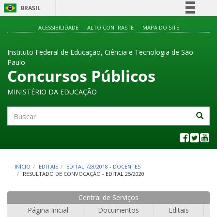
BRASIL
Simplifique!
ACESSIBILIDADE
ALTO CONTRASTE
MAPA DO SITE
Comunica BR
Instituto Federal de Educação, Ciência e Tecnologia de São
Participe
Paulo
Acesso à informação
Concursos Públicos
Legislação
MINISTÉRIO DA EDUCAÇÃO
Canais
Buscar
INÍCIO
EDITAIS
EDITAL 728/2018 - DOCENTES
RESULTADO DE CONVOCAÇÃO - EDITAL 25/2020
Central de Serviços
Página Inicial
Documentos
Editais