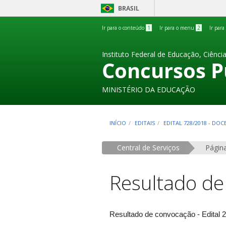
BRASIL
Ir para o conteúdo
1
Ir para o menu
2
Ir para
Instituto Federal de Educação, Ciênci
Concursos P
MINISTÉRIO DA EDUCAÇÃO
INÍCIO
EDITAIS
EDITAL 728/2018 - DOC
Central de Serviços
Página
Resultado de
Resultado de convocação - Edital 