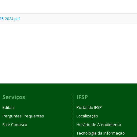
-25-2024.pdf
Serviços
IFSP
Editais
Portal do IFSP
Perguntas Frequentes
Localização
Fale Conosco
Horário de Atendimento
Tecnologia da Informação