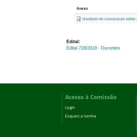
Anexo
resultado-de-convocacao-edital
Edital:
Edital 728/2018 - Docentes
Acesso à Comissão
Login
Esqueci a Senha