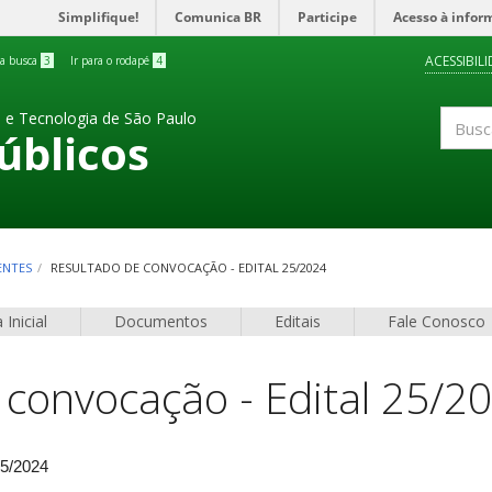
Simplifique!
Comunica BR
Participe
Acesso à infor
ACESSIBIL
 a busca
3
Ir para o rodapé
4
a e Tecnologia de São Paulo
úblicos
Buscar
ENTES
RESULTADO DE CONVOCAÇÃO - EDITAL 25/2024
 Inicial
Documentos
Editais
Fale Conosco
 convocação - Edital 25/2
25/2024