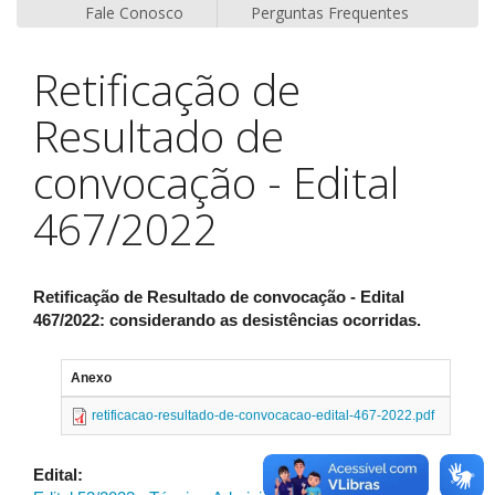
Fale Conosco
Perguntas Frequentes
Retificação de
Resultado de
convocação - Edital
467/2022
Retificação de Resultado de convocação - Edital
467/2022: considerando as desistências ocorridas.
Anexo
Taman
retificacao-resultado-de-convocacao-edital-467-2022.pdf
659.33
Edital: