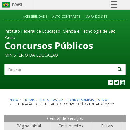
BRASIL
Simplifique!
ACESSIBILIDADE
ALTO CONTRASTE
MAPA DO SITE
Comunica BR
Instituto Federal de Educação, Ciência e Tecnologia de São
Participe
Paulo
Acesso à informação
Concursos Públicos
Legislação
MINISTÉRIO DA EDUCAÇÃO
Canais
Buscar
INÍCIO
EDITAIS
EDITAL 52/2022 - TÉCNICO-ADMINISTRATIVOS
RETIFICAÇÃO DE RESULTADO DE CONVOCAÇÃO - EDITAL 467/2022
Central de Serviços
Página Inicial
Documentos
Editais