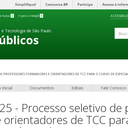
Simplifique!
Comunica BR
Participe
Acesso à infor
ACESSIBIL
 a busca
3
Ir para o rodapé
4
a e Tecnologia de São Paulo
úblicos
Buscar
 DE PROFESSORES FORMADORES E ORIENTADORES DE TCC PARA O CURSO DE ESPECIALI
 Inicial
Documentos
Editais
Fale Conosco
25 - Processo seletivo de
 orientadores de TCC par