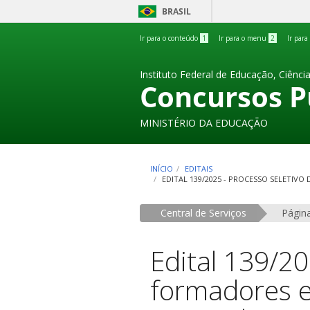
BRASIL
Ir para o conteúdo
1
Ir para o menu
2
Ir para
Instituto Federal de Educação, Ciênci
Concursos P
MINISTÉRIO DA EDUCAÇÃO
INÍCIO
EDITAIS
EDITAL 139/2025 - PROCESSO SELETIVO
Central de Serviços
Página
Edital 139/20
formadores e