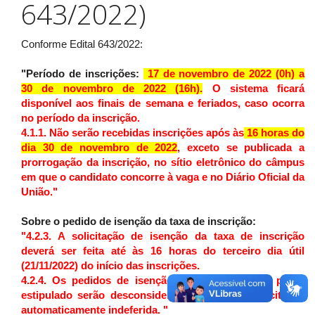
643/2022)
Conforme Edital 643/2022:
"Período de inscrições:
17 de novembro de 2022 (0h) a
30 de novembro de 2022 (16h).
O sistema ficará
disponível aos finais de semana e feriados, caso ocorra
no período da inscrição.
4.1.1. Não serão recebidas inscrições após às
16 horas do
dia 30 de novembro de 2022
, exceto se publicada a
prorrogação da inscrição, no sítio eletrônico do câmpus
em que o candidato concorre à vaga e no Diário Oficial da
União."
Sobre o pedido de isenção da taxa de inscrição:
"4.2.3. A solicitação de isenção da taxa de inscrição
deverá ser feita até às 16 horas do terceiro dia útil
(21/11/2022) do início das inscrições.
4.2.4. Os pedidos de isenção realizados após o prazo
estipulado serão desconsiderados e terão a solicitação
automaticamente indeferida. "