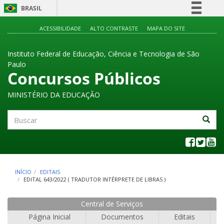
BRASIL
Simplifique!
ACESSIBILIDADE
ALTO CONTRASTE
MAPA DO SITE
Comunica BR
Instituto Federal de Educação, Ciência e Tecnologia de São
Participe
Paulo
Acesso à informação
Concursos Públicos
Legislação
MINISTÉRIO DA EDUCAÇÃO
Canais
Buscar
INÍCIO
EDITAIS
EDITAL 643/2022 ( TRADUTOR INTÉRPRETE DE LIBRAS )
Central de Serviços
Página Inicial
Documentos
Editais