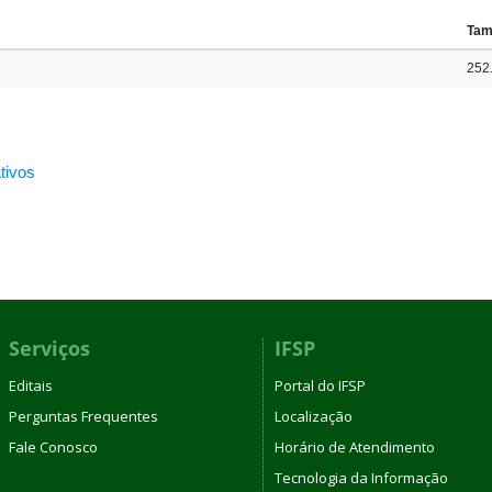
Tam
252
tivos
Serviços
IFSP
Editais
Portal do IFSP
Perguntas Frequentes
Localização
Fale Conosco
Horário de Atendimento
Tecnologia da Informação