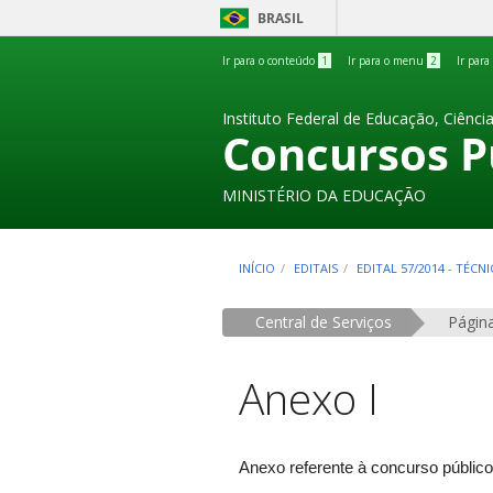
BRASIL
Ir para o conteúdo
1
Ir para o menu
2
Ir para
Instituto Federal de Educação, Ciênci
Concursos P
MINISTÉRIO DA EDUCAÇÃO
INÍCIO
EDITAIS
EDITAL 57/2014 - TÉC
Central de Serviços
Página
Anexo I
Anexo referente à concurso público