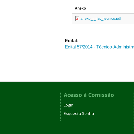
Anexo
anexo_i_ifsp_tecnico.pdf
Edital:
Edital 57/2014 - Técnico-Administra
Acesso à Comissão
Login
Esqueci a Senha