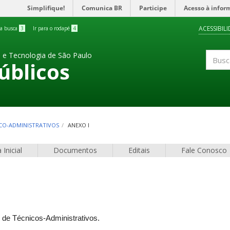
Simplifique!
Comunica BR
Participe
Acesso à infor
ACESSIBIL
 a busca
3
Ir para o rodapé
4
a e Tecnologia de São Paulo
úblicos
Buscar
NICO-ADMINISTRATIVOS
ANEXO I
 Inicial
Documentos
Editais
Fale Conosco
 de Técnicos-Administrativos.